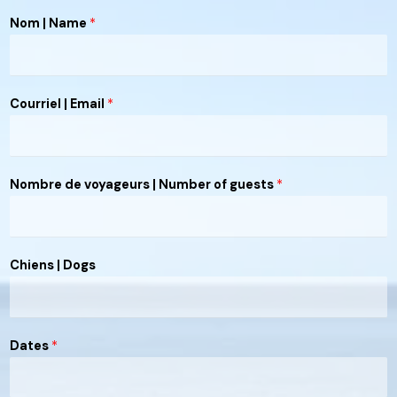
C
Nom | Name
*
o
u
r
r
Courriel | Email
*
i
e
l
Nombre de voyageurs | Number of guests
*
|
D
o
g
N
Chiens | Dogs
s
u
m
b
e
Dates
*
r
C